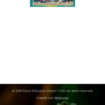
© 2019 Dacor Educació i Esport | Tots els drets reservats
Creado con
Webnode